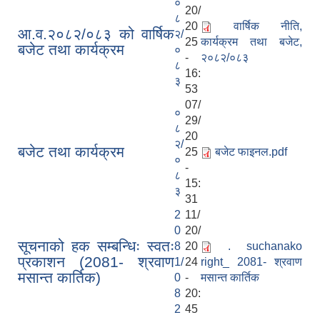
०
20/
८
20
वार्षिक नीति,
आ.व.२०८२/०८३ को वार्षिक
२/
25
कार्यक्रम तथा बजेट,
बजेट तथा कार्यक्रम
०
-
२०८२/०८३
८
16:
३
53
07/
०
29/
८
20
२/
बजेट तथा कार्यक्रम
25
बजेट फाइनल.pdf
०
-
८
15:
३
31
2
11/
0
20/
सूचनाको हक सम्बन्धिः स्वतः
8
20
. suchanako
प्रकाशन (2081- श्रवाण
1/
24
right_ 2081- श्रवाण
मसान्त कार्तिक)
0
-
मसान्त कार्तिक
8
20:
2
45