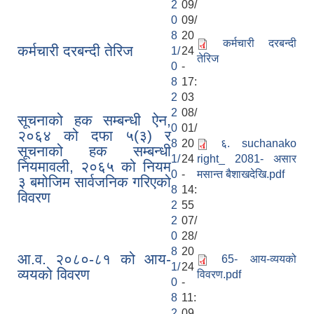
2
09/
0
09/
8
20
कर्मचारी दरबन्दी
कर्मचारी दरबन्दी तेरिज
1/
24
तेरिज
0
-
8
17:
2
03
2
08/
सूचनाको हक सम्बन्धी ऐन,
0
01/
२०६४ को दफा ५(३) र
8
20
६. suchanako
सूचनाको हक सम्बन्धी
1/
24
right_ 2081- असार
नियमावली, २०६५ को नियम
0
-
मसान्त बैशाखदेखि.pdf
३ बमोजिम सार्वजनिक गरिएको
8
14:
विवरण
2
55
2
07/
0
28/
8
20
आ.व. २०८०-८१ को आय-
65- आय-व्ययको
1/
24
व्ययको विवरण
विवरण.pdf
0
-
8
11:
2
09