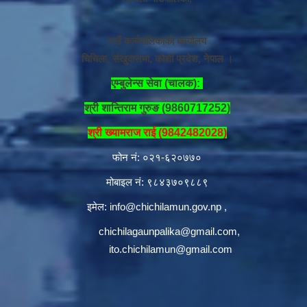
गाउँ कार्यपालिकाको कार्यालय
चिचिला, संखुवासभा, कोशी प्रदेश, नेपाल ।
एम्बुलेन्स सेवा (चालक):
श्री शान्तिराम गुरुङ (9860717252)
श्री ख्यामराज राई (9842482028)
फोन नं: ०२१-६२०७७०
मोबाइल नं: ९८४३७०९८८९
इमेल:
info@chichilamun.gov.np
,
chichilagaunpalika@gmail.com
,
ito.chichilamun@gmail.com