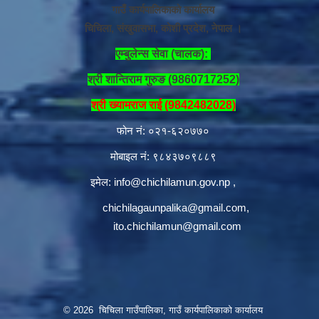
गाउँ कार्यपालिकाको कार्यालय
चिचिला, संखुवासभा, कोशी प्रदेश, नेपाल ।
एम्बुलेन्स सेवा (चालक):
श्री शान्तिराम गुरुङ (9860717252)
श्री ख्यामराज राई (9842482028)
फोन नं: ०२१-६२०७७०
मोबाइल नं: ९८४३७०९८८९
इमेल:
info@chichilamun.gov.np
,
chichilagaunpalika@gmail.com
,
ito.chichilamun@gmail.com
© 2026 चिचिला गाउँपालिका, गाउँ कार्यपालिकाको कार्यालय