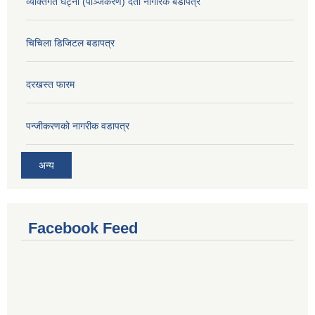
व्यक्तिगत घट्ना (पञ्जिकरण) दर्ता नागरिक बडापत्र
चिचिला डिजिटल बडापत्र
दरखस्त फारम
प‍न्जीकरणको नागरीक वडापत्र
अन्य
Facebook Feed