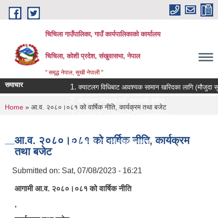
Skip to main content
चिचिला गाउँपालिका, गाउँ कार्यपालिकाको कार्यालय
चिचिला, कोशी प्रदेश, संखुवासभा, नेपाल
" समृद्ध नेपाल, सुखी नेपाली "
समाचार
क्याटलग विधिबाट आवश्यक सामान खरिदका लागि (मौजुदा सूचीमा सूच
बोलपत्र स्विकृत गर्ने आसयको सुचना
You are here
Home
» आ.व. २०८०।०८१ को वार्षिक नीति, कार्यक्रम तथा बजेट
Koshi Trail Photo Competition
प्राविधिक तथा सामाजिक गणक पदको पदपुर्ती गर्ने सम्बन्धी सुचना
आ.व. २०८०।०८१ को वार्षिक नीति, कार्यक्रम
प्रस्ताव पेश गर्ने सम्बन्धि सुचना ।।
तथा बजेट
Submitted on:
Sat, 07/08/2023 - 16:21
आगामी आ.व. २०८०।०८१ को वार्षिक नीति
,