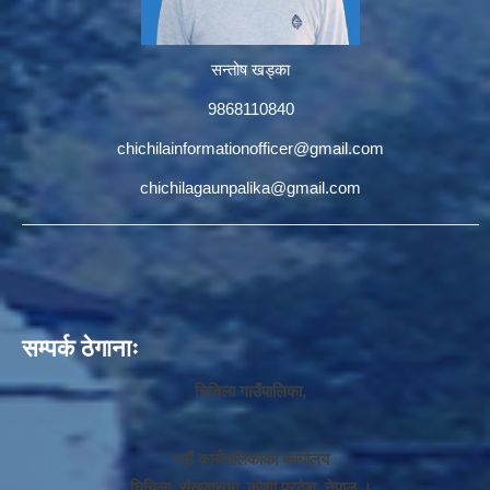
सन्तोष खड्का
9868110840
chichilainformationofficer@gmail.com
chichilagaunpalika@gmail.com
सम्पर्क ठेगानाः
चिचिला गाउँपालिका,
गाउँ कार्यपालिकाको कार्यालय
चिचिला, संखुवासभा, कोशी प्रदेश, नेपाल ।