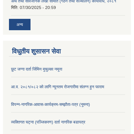
अर्थ तथा सार्वजनिक लेखा समिति (गठन तथा सञ्चालन) कार्यविधि, २०८१
मिति:
07/30/2025 - 20:59
अन्य
विधुतीय शुसासन सेवा
छुट जग्गा दर्ता र्जिमिन मुचुल्का नमूना
आ.व. २०८१/०८२ को लागि न्यूनतम रोजगारीमा संलग्न हुन फाराम
विपन्न-नागरिक-आवास-कार्यक्रम-सम्झौता-पत्र (नूमना)
व्यक्तिगत घट्ना (पञ्जिकरण) दर्ता नागरिक बडापत्र