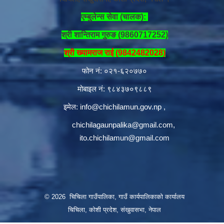
एम्बुलेन्स सेवा (चालक):
श्री शान्तिराम गुरुङ (9860717252)
श्री ख्यामराज राई (9842482028)
फोन नं: ०२१-६२०७७०
मोबाइल नं: ९८४३७०९८८९
इमेल:
info@chichilamun.gov.np
,
chichilagaunpalika@gmail.com
,
ito.chichilamun@gmail.com
© 2026 चिचिला गाउँपालिका, गाउँ कार्यपालिकाको कार्यालय
चिचिला, कोशी प्रदेश, संखुवासभा, नेपाल