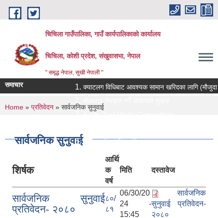
Skip to main content
चिचिला गाउँपालिका, गाउँ कार्यपालिकाको कार्यालय
चिचिला, कोशी प्रदेश, संखुवासभा, नेपाल
" समृद्ध नेपाल, सुखी नेपाली "
समाचार
क्याटलग विधिबाट आवश्यक सामान खरिदका लागि (मौजुदा सूचीमा स
बोलपत्र स्विकृत गर्ने आसयको सुचना
You are here
Home
»
प्रतिवेदन
» सार्वजनिक सुनुवाई
Koshi Trail Photo Competition
प्राविधिक तथा सामाजिक गणक पदको पदपुर्ती गर्ने सम्बन्धी सुचन
सार्वजनिक सुनुवाई
प्रस्ताव पेश गर्ने सम्बन्धि सुचना ।।
आर्थि
शिर्षक
क
मिति
दस्तावेज
वर्ष
06/30/20
सार्वजनिक
सार्वजनिक सुनुवाई
८०/
24 -
सुनुवाई प्रतिवेदन-
प्रतिवेदन- २०८०
८१
15:45
२०८०