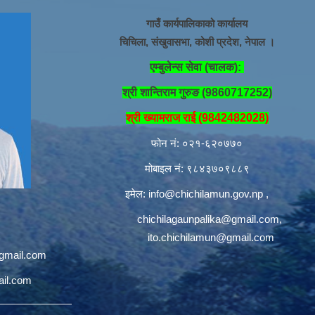
गाउँ कार्यपालिकाको कार्यालय
चिचिला, संखुवासभा, कोशी प्रदेश, नेपाल ।
एम्बुलेन्स सेवा (चालक):
श्री शान्तिराम गुरुङ (9860717252)
श्री ख्यामराज राई (9842482028)
फोन नं: ०२१-६२०७७०
मोबाइल नं: ९८४३७०९८८९
इमेल:
info@chichilamun.gov.np
,
chichilagaunpalika@gmail.com
,
ito.chichilamun@gmail.com
@gmail.com
ail.com