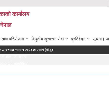
िकाको कार्यालय
 नेपाल
रम तथा परियोजना
विधुतीय शुसासन सेवा
प्रतिवेदन
सूचना। ज
क सामान खरिदका लागि (मौजुदा सूचीमा सूचीकृत हुने सम्बन्धी सूचना)
 आसयको सुचना
Competition
गणक पदको पदपुर्ती गर्ने सम्बन्धी सुचना
्धि सुचना ।।