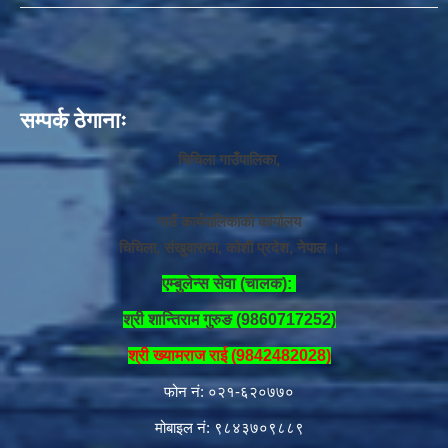
सम्पर्क ठेगानाः
चिचिला गाउँपालिका,
गाउँ कार्यपालिकाको कार्यालय
चिचिला, संखुवासभा, कोशी प्रदेश, नेपाल ।
एम्बुलेन्स सेवा (चालक):
श्री शान्तिराम गुरुङ (9860717252)
श्री ख्यामराज राई (9842482028)
फोन नं: ०२१-६२०७७०
मोबाइल नं: ९८४३७०९८८९