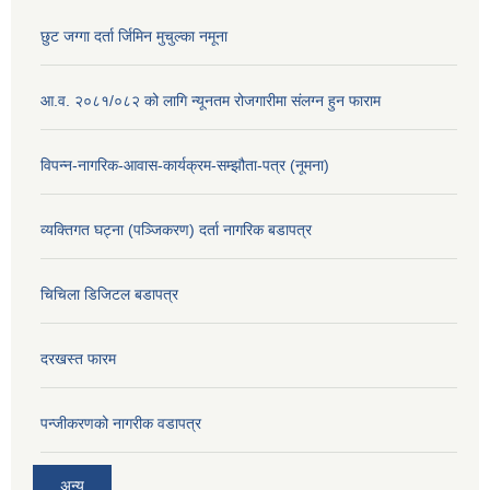
छुट जग्गा दर्ता र्जिमिन मुचुल्का नमूना
आ.व. २०८१/०८२ को लागि न्यूनतम रोजगारीमा संलग्न हुन फाराम
विपन्न-नागरिक-आवास-कार्यक्रम-सम्झौता-पत्र (नूमना)
व्यक्तिगत घट्ना (पञ्जिकरण) दर्ता नागरिक बडापत्र
चिचिला डिजिटल बडापत्र
दरखस्त फारम
प‍न्जीकरणको नागरीक वडापत्र
अन्य