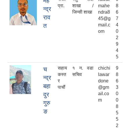
महे
प्रा.
शाखा /
mahe
8
न्द्र
जिन्सी शाखा
ndra8
6
राव
45@g
7
त
mail.c
4
om
0
2
9
4
5
सहाय
१ न. वडा
chichi
9
च
कस्त
सचिव
lawar
8
न्द्र
र
done
6
बहा
पाचौं
@gm
3
दुर
ail.co
0
m
0
गुरु
8
ङ
5
5
2