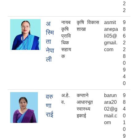
2
2
नायब
कृषि विकास
asmit
9
अ
कृषि
शाखा
anepa
8
स्मि
प्रावि
li05@
6
ता
धिक
gmail.
2
नेपा
सहाय
com
2
क
8
ली
0
9
4
0
अ.हे.
कप्ताने
barun
9
वरु
व.
आधारभूत
ara20
8
णा
स्वास्थ्य
02@g
4
राई
इकाई
mail.c
0
om
1
0
9