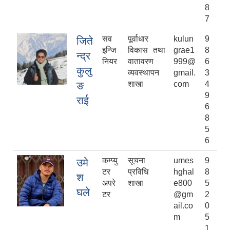
8
7
सव
पूर्वाधार
kulun
9
जिते
इन्जि
विकास तथा
grae1
8
न्द्र
नियर
वातावरण
999@
6
कुलु
व्यवस्थापन
gmail.
3
ङ
शाखा
com
4
9
राई
6
8
5
6
कम्प्यु
सूचना
umes
9
उमे
टर
प्रविधि
hghal
8
श
अपरे
शाखा
e800
5
घले
टर
@gm
2
ail.co
0
m
5
1