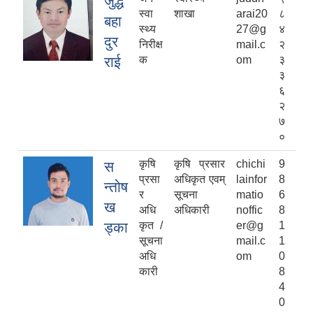
जुद्ध
स्वा
शाखा
arai20
८
बहा
स्थ्य
27@g
४
दुर
निरीक्ष
mail.c
२
राई
क
om
३
३
६
२
७
०
कृषि
कृषि प्रसार
chichi
9
स
प्रसा
अधिकृत एवम्
lainfor
8
न्तोष
र
सूचना
matio
6
ख
अधि
अधिकारी
noffic
8
ड्का
कृत /
er@g
1
सूचना
mail.c
1
अधि
om
0
कारी
8
4
0