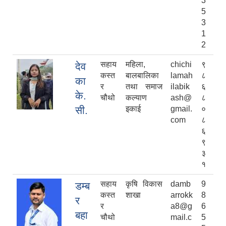
3
5
3
1
2
सहाय
महिला,
chichi
९
देव
कस्त
बालबालिका
lamah
८
का
र
तथा समाज
ilabik
६
के.
चौथो
कल्याण
ash@
८
सी.
इकाई
gmail.
०
com
८
६
९
३
१
सहाय
कृषि विकास
damb
9
डम्ब
कस्त
शाखा
arrokk
8
र
र
a8@g
6
बहा
चौथो
mail.c
5