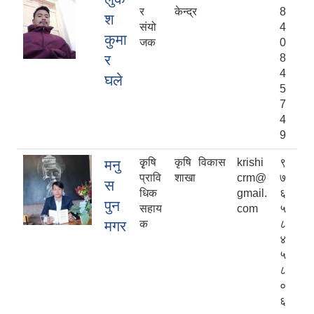
र
केन्द्र
8
श
संयो
4
कुमा
जक
0
र
8
4
घले
5
7
4
9
कृृषि
कृषि विकास
krishi
९
मनु
प्रावि
शाखा
crm@
७
स
धिक
gmail.
६
पुन
सहाय
com
५
मगर
क
८
४
५
८
०
६