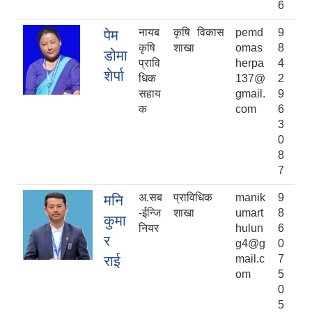
6
नायब
कृषि विकास
pemd
9
पेम
कृषि
शाखा
omas
8
डोमा
प्रावि
herpa
4
शेर्पा
धिक
137@
2
सहाय
gmail.
9
क
com
6
3
0
8
7
अ.सब
प्राविधिक
manik
9
मनि
-ईन्जि
शाखा
umart
8
कुमा
नियर
hulun
6
र
g4@g
0
राई
mail.c
7
om
5
0
5