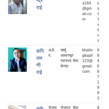
न्द्र
a164
६
राई
@gm
३
ail.co
९
m
९
०
९
०
९
अ.हे.
खर्सु
khalin
9
कपि
व.
आधारभूत
gkapil
8
लम
स्वास्थ्य सेवा
123@
4
णी
केन्द्र
gmail.
6
राई
com
6
7
1
9
9
3
रोजगा
रोजगार सेवा
9
लुके