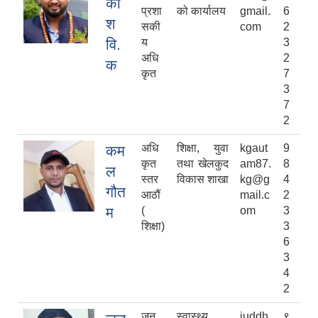
का
प्रशा
को कार्यालय
gmail.
6
श
सकी
com
2
वि.
य
3
अधि
2
क
कृत
7
3
7
2
अधि
शिक्षा, युवा
kgaut
9
कम
कृत
तथा खेलकुद
am87.
8
ल
स्तर
विकास शाखा
kg@g
4
गौत
आठौं
mail.c
2
म
(
om
3
शिक्षा)
3
6
3
4
2
जन
स्वास्थ्य
juddh
९