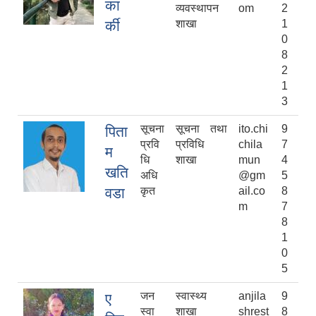
का
व्यवस्थापन
om
2
र्की
शाखा
1
0
8
2
1
3
सूचना
सूचना तथा
ito.chi
9
पिता
प्रवि
प्रविधि
chila
7
म
धि
शाखा
mun
4
खति
अधि
@gm
5
वडा
कृत
ail.co
8
m
7
8
1
0
5
जन
स्वास्थ्य
anjila
9
ए
स्वा
शाखा
shrest
8