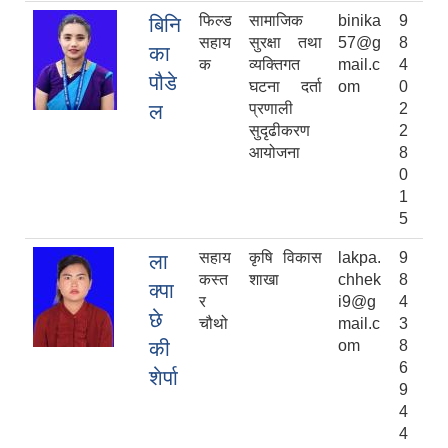
फिल्ड
सामाजिक
binika
9
बिनि
सहाय
सुरक्षा तथा
57@g
8
का
क
व्यक्तिगत
mail.c
4
पौडे
घटना दर्ता
om
0
ल
प्रणाली
2
सुदृढीकरण
2
आयोजना
8
0
1
5
सहाय
कृषि विकास
lakpa.
9
ला
कस्त
शाखा
chhek
8
क्पा
र
i9@g
4
छे
चौथो
mail.c
3
की
om
8
6
शेर्पा
9
4
4