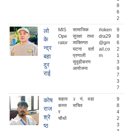
8
6
2
MIS
सामाजिक
rloken
9
लो
Ope
सुरक्षा तथा
dra29
8
के
rator
व्यक्तिगत
@gm
6
न्द्र
घटना दर्ता
ail.co
2
बहा
प्रणाली
m
1
सुदृढीकरण
3
दुर
आयोजना
9
राई
7
3
7
सहाय
२ नं. वडा
9
कोष
कस्त
सचिव
8
राज
र
4
श्रे
चौथो
2
ष्ठ
3