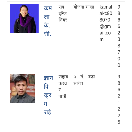
सव
योजना शाखा
kamal
9
कम
इन्जि
akc90
8
ला
नियर
8070
6
के.
@gm
6
सी.
ail.co
2
m
3
8
7
0
0
सहाय
५ नं. वडा
9
ज्ञान
कस्त
सचिव
8
वि
र
6
क्र
पाचौं
2
म
1
2
राई
2
5
1