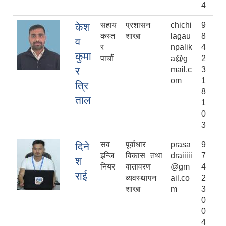
4
सहाय
प्रशासन
chichi
9
केश
कस्त
शाखा
lagau
8
व
र
npalik
4
कुमा
पाचौं
a@g
2
र
mail.c
3
om
1
त्रि
8
ताल
1
0
3
सव
पूर्वाधार
prasa
9
दिने
इन्जि
विकास तथा
draiiiii
7
श
नियर
वातावरण
@gm
4
राई
व्यवस्थापन
ail.co
2
शाखा
m
3
0
0
4