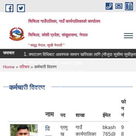
Skip to main content
चिचिला गाउँपालिका, गाउँ कार्यपालिकाको कार्यालय
चिचिला, कोशी प्रदेश, संखुवासभा, नेपाल
" समृद्ध नेपाल, सुखी नेपाली "
समाचार
क्याटलग विधिबाट आवश्यक सामान खरिदका लागि (मौजुदा सूचीमा सूचीकृत हुने सम्बन
बोलपत्र स्विकृत गर्ने आसयको सुचना
You are here
Home
»
परिचय
» कर्मचारी विवरण
Koshi Trail Photo Competition
प्राविधिक तथा सामाजिक गणक पदको पदपुर्ती गर्ने सम्बन्धी सुचना
कर्मचारी विवरण
प्रस्ताव पेश गर्ने सम्बन्धि सुचना ।।
फो
न
नाम
पद
शाखा
ईमेल
नं
प्रमु
गाउँ
bkash
9
वि
ख
कार्यपालिका
765@
8