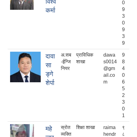
विश्व
0
कर्मा
9
3
0
9
3
9
अ.सब
प्राविधिक
dawa
9
दावा
-ईन्जि
शाखा
s0014
8
सा
नियर
@gm
4
ङ्गे
ail.co
0
शेर्पा
m
6
5
2
3
0
1
स्रोत
शिक्षा शाखा
raima
९
महे
व्यक्ति
hendr
८