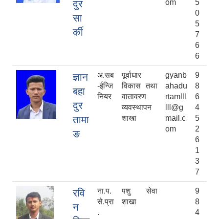
दुर
om
5
0
सा
5
र्की
7
6
6
अ.सब
पूर्वाधार
gyanb
9
ज्ञान
-ईन्जि
विकास तथा
ahadu
8
बहा
नियर
वातावरण
rtamlll
6
दुर
व्यवस्थापन
lll@g
4
तामा
शाखा
mail.c
5
om
2
ङ
6
1
3
7
ना.प.
पशु सेवा
9
रवि
से.प्रा
शाखा
8
न
.
4