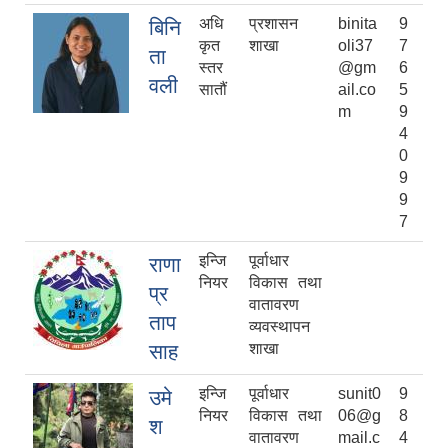
अधि
प्रशासन
binita
9
बिनि
कृत
शाखा
oli37
7
ता
स्तर
@gm
6
वली
सातौं
ail.co
5
m
9
4
0
9
9
7
इन्जि
पूर्वाधार
राणा
नियर
विकास तथा
प्र
वातावरण
ताप
व्यवस्थापन
साह
शाखा
इन्जि
पूर्वाधार
sunit0
9
उमे
नियर
विकास तथा
06@g
8
श
वातावरण
mail.c
4