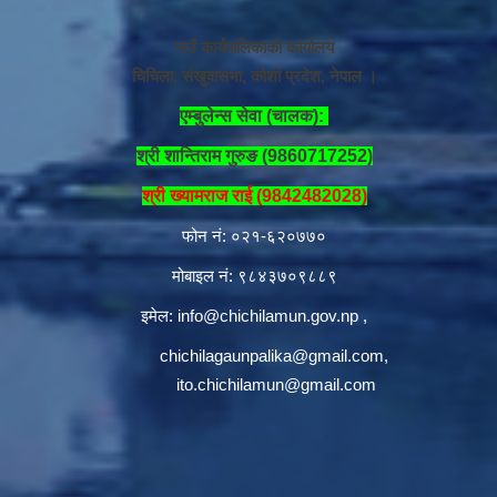
गाउँ कार्यपालिकाको कार्यालय
चिचिला, संखुवासभा, कोशी प्रदेश, नेपाल ।
एम्बुलेन्स सेवा (चालक):
श्री शान्तिराम गुरुङ (9860717252)
श्री ख्यामराज राई (9842482028)
फोन नं: ०२१-६२०७७०
मोबाइल नं: ९८४३७०९८८९
इमेल:
info@chichilamun.gov.np
,
chichilagaunpalika@gmail.com
,
ito.chichilamun@gmail.com