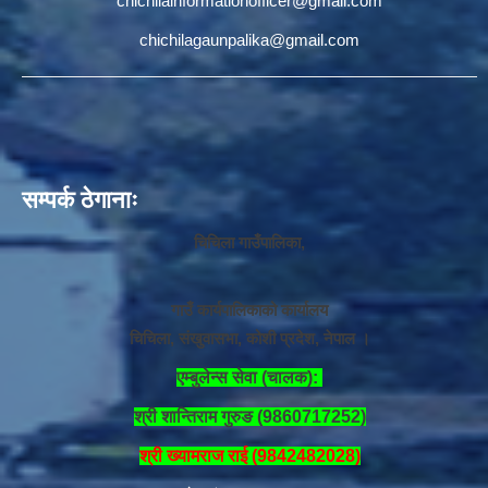
chichilainformationofficer@gmail.com
chichilagaunpalika@gmail.com
सम्पर्क ठेगानाः
चिचिला गाउँपालिका,
गाउँ कार्यपालिकाको कार्यालय
चिचिला, संखुवासभा, कोशी प्रदेश, नेपाल ।
एम्बुलेन्स सेवा (चालक):
श्री शान्तिराम गुरुङ (9860717252)
श्री ख्यामराज राई (9842482028)