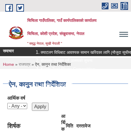
Skip to main content
चिचिला गाउँपालिका, गाउँ कार्यपालिकाको कार्यालय
चिचिला, कोशी प्रदेश, संखुवासभा, नेपाल
" समृद्ध नेपाल, सुखी नेपाली "
समाचार
क्याटलग विधिबाट आवश्यक सामान खरिदका लागि (मौजुदा सूचीमा सूचीकृत
बोलपत्र स्विकृत गर्ने आसयको सुचना
You are here
Home
»
राजपत्र
» ऐन, कानुन तथा निर्देशिका
Koshi Trail Photo Competition
प्राविधिक तथा सामाजिक गणक पदको पदपुर्ती गर्ने सम्बन्धी सुचना
ऐन, कानुन तथा निर्देशिका
प्रस्ताव पेश गर्ने सम्बन्धि सुचना ।।
आर्थिक वर्ष
आ
र्थि
शिर्षक
मिति
दस्तावेज
क