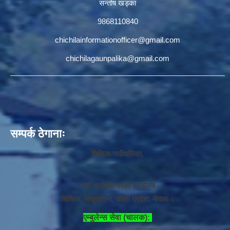
सन्तोष खड्का
9868110840
chichilainformationofficer@gmail.com
chichilagaunpalika@gmail.com
सम्पर्क ठेगानाः
चिचिला गाउँपालिका,
गाउँ कार्यपालिकाको कार्यालय
चिचिला, संखुवासभा, कोशी प्रदेश, नेपाल ।
एम्बुलेन्स सेवा (चालक):