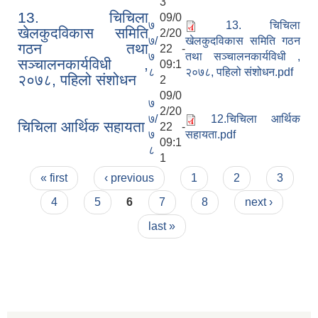
3
13. चिचिला
09/0
७
13. चिचिला
खेलकुदविकास समिति
2/20
७/
खेलकुदविकास समिति गठन
गठन तथा
22 -
७
तथा सञ्चालनकार्यविधी ,
सञ्चालनकार्यविधी ,
09:1
८
२०७८, पहिलो संशोधन.pdf
२०७८, पहिलो संशोधन
2
09/0
७
2/20
७/
12.चिचिला आर्थिक
चिचिला आर्थिक सहायता
22 -
७
सहायता.pdf
09:1
८
1
Pages
« first
‹ previous
1
2
3
4
5
6
7
8
next ›
last »