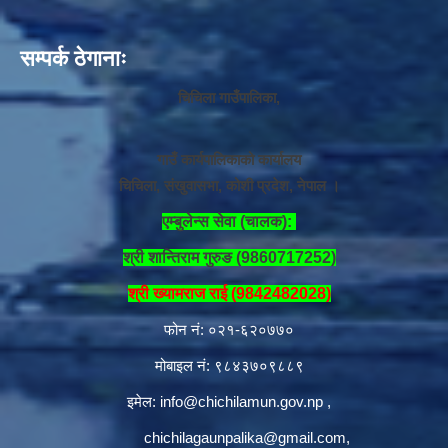
सम्पर्क ठेगानाः
चिचिला गाउँपालिका,
गाउँ कार्यपालिकाको कार्यालय
चिचिला, संखुवासभा, कोशी प्रदेश, नेपाल ।
एम्बुलेन्स सेवा (चालक):
श्री शान्तिराम गुरुङ (9860717252)
श्री ख्यामराज राई (9842482028)
फोन नं: ०२१-६२०७७०
मोबाइल नं: ९८४३७०९८८९
इमेल:
info@chichilamun.gov.np
,
chichilagaunpalika@gmail.com
,