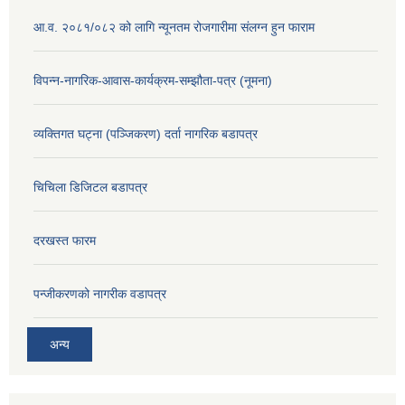
आ.व. २०८१/०८२ को लागि न्यूनतम रोजगारीमा संलग्न हुन फाराम
विपन्न-नागरिक-आवास-कार्यक्रम-सम्झौता-पत्र (नूमना)
व्यक्तिगत घट्ना (पञ्जिकरण) दर्ता नागरिक बडापत्र
चिचिला डिजिटल बडापत्र
दरखस्त फारम
प‍न्जीकरणको नागरीक वडापत्र
अन्य