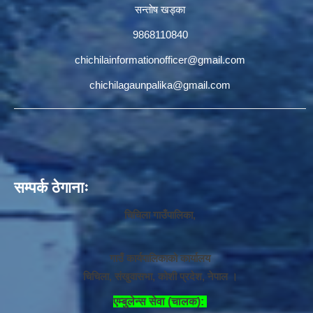
सन्तोष खड्का
9868110840
chichilainformationofficer@gmail.com
chichilagaunpalika@gmail.com
सम्पर्क ठेगानाः
चिचिला गाउँपालिका,
गाउँ कार्यपालिकाको कार्यालय
चिचिला, संखुवासभा, कोशी प्रदेश, नेपाल ।
एम्बुलेन्स सेवा (चालक):