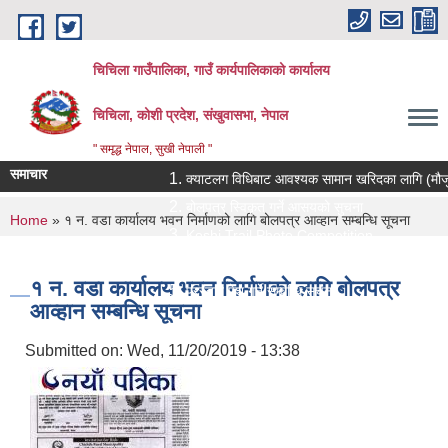
Skip to main content
चिचिला गाउँपालिका, गाउँ कार्यपालिकाको कार्यालय
चिचिला, कोशी प्रदेश, संखुवासभा, नेपाल
" समृद्ध नेपाल, सुखी नेपाली "
समाचार
क्याटलग विधिबाट आवश्यक सामान खरिदका लागि (मौजुदा सूची
बोलपत्र स्विकृत गर्ने आसयको सुचना
You are here
Home
» १ न. वडा कार्यालय भवन निर्माणको लागि बोलपत्र आव्हान सम्बन्धि सूचना
Koshi Trail Photo Competition
प्राविधिक तथा सामाजिक गणक पदको पदपुर्ती गर्ने सम्बन्धी 
१ न. वडा कार्यालय भवन निर्माणको लागि बोलपत्र
प्रस्ताव पेश गर्ने सम्बन्धि सुचना ।।
आव्हान सम्बन्धि सूचना
Submitted on:
Wed, 11/20/2019 - 13:38