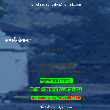
chichilagaunpalika@gmail.com
सम्पर्क ठेगानाः
चिचिला गाउँपालिका,
गाउँ कार्यपालिकाको कार्यालय
चिचिला, संखुवासभा, कोशी प्रदेश, नेपाल ।
एम्बुलेन्स सेवा (चालक):
श्री शान्तिराम गुरुङ (9860717252)
श्री ख्यामराज राई (9842482028)
फोन नं: ०२१-६२०७७०