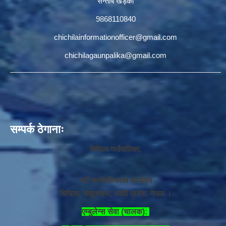
सन्तोष खड्का
9868110840
chichilainformationofficer@gmail.com
chichilagaunpalika@gmail.com
सम्पर्क ठेगानाः
चिचिला गाउँपालिका,
गाउँ कार्यपालिकाको कार्यालय
चिचिला, संखुवासभा, कोशी प्रदेश, नेपाल ।
एम्बुलेन्स सेवा (चालक):