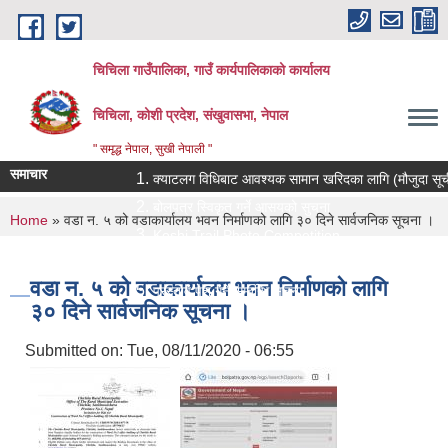
Skip to main content
चिचिला गाउँपालिका, गाउँ कार्यपालिकाको कार्यालय
चिचिला, कोशी प्रदेश, संखुवासभा, नेपाल
" समृद्ध नेपाल, सुखी नेपाली "
समाचार
क्याटलग विधिबाट आवश्यक सामान खरिदका लागि (मौजुदा सूचीमा सूचीक
बोलपत्र स्विकृत गर्ने आसयको सुचना
You are here
Home
» वडा न. ५ को वडाकार्यालय भवन निर्माणको लागि ३० दिने सार्वजनिक सूचना ।
Koshi Trail Photo Competition
प्राविधिक तथा सामाजिक गणक पदको पदपुर्ती गर्ने सम्बन्धी सुचना
वडा न. ५ को वडाकार्यालय भवन निर्माणको लागि
प्रस्ताव पेश गर्ने सम्बन्धि सुचना ।।
३० दिने सार्वजनिक सूचना ।
Submitted on:
Tue, 08/11/2020 - 06:55