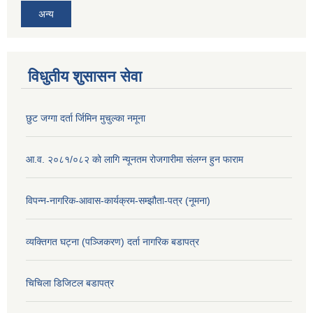
अन्य
विधुतीय शुसासन सेवा
छुट जग्गा दर्ता र्जिमिन मुचुल्का नमूना
आ.व. २०८१/०८२ को लागि न्यूनतम रोजगारीमा संलग्न हुन फाराम
विपन्न-नागरिक-आवास-कार्यक्रम-सम्झौता-पत्र (नूमना)
व्यक्तिगत घट्ना (पञ्जिकरण) दर्ता नागरिक बडापत्र
चिचिला डिजिटल बडापत्र