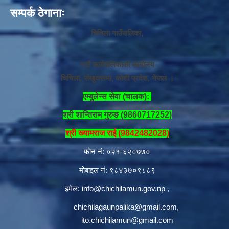
सम्पर्क ठेगानाः
चिचिला गाउँपालिका,
गाउँ कार्यपालिकाको कार्यालय
चिचिला, संखुवासभा, कोशी प्रदेश, नेपाल ।
एम्बुलेन्स सेवा (चालक):
श्री शान्तिराम गुरुङ (9860717252)
श्री ख्यामराज राई (9842482028)
फोन नं: ०२१-६२०७७०
मोबाइल नं: ९८४३७०९८८९
इमेल:
info@chichilamun.gov.np
,
chichilagaunpalika@gmail.com
,
ito.chichilamun@gmail.com