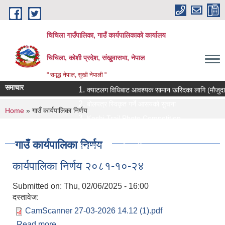
Skip to main content
चिचिला गाउँपालिका, गाउँ कार्यपालिकाको कार्यालय
चिचिला, कोशी प्रदेश, संखुवासभा, नेपाल
" समृद्ध नेपाल, सुखी नेपाली "
समाचार
क्याटलग विधिबाट आवश्यक सामान खरिदका लागि (मौजुदा सूचीमा 
बोलपत्र स्विकृत गर्ने आसयको सुचना
You are here
Home
» गाउँ कार्यपालिका निर्णय
Koshi Trail Photo Competition
प्राविधिक तथा सामाजिक गणक पदको पदपुर्ती गर्ने सम्बन्धी सुचन
गाउँ कार्यपालिका निर्णय
प्रस्ताव पेश गर्ने सम्बन्धि सुचना ।।
कार्यपालिका निर्णय २०८१-१०-२४
Submitted on:
Thu, 02/06/2025 - 16:00
दस्तावेज:
CamScanner 27-03-2026 14.12 (1).pdf
Read more
about कार्यपालिका निर्णय २०८१-१०-२४