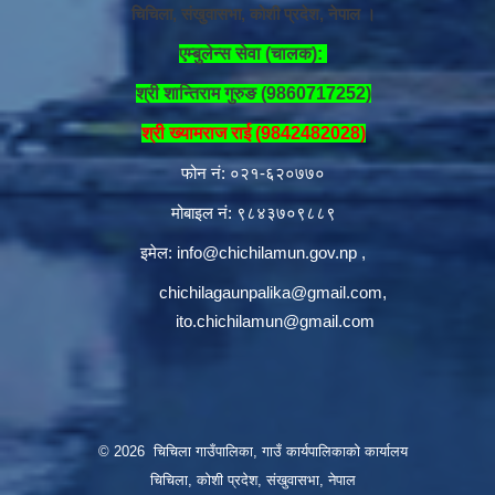
चिचिला, संखुवासभा, कोशी प्रदेश, नेपाल ।
एम्बुलेन्स सेवा (चालक):
श्री शान्तिराम गुरुङ (9860717252)
श्री ख्यामराज राई (9842482028)
फोन नं: ०२१-६२०७७०
मोबाइल नं: ९८४३७०९८८९
इमेल:
info@chichilamun.gov.np
,
chichilagaunpalika@gmail.com
,
ito.chichilamun@gmail.com
© 2026 चिचिला गाउँपालिका, गाउँ कार्यपालिकाको कार्यालय
चिचिला, कोशी प्रदेश, संखुवासभा, नेपाल