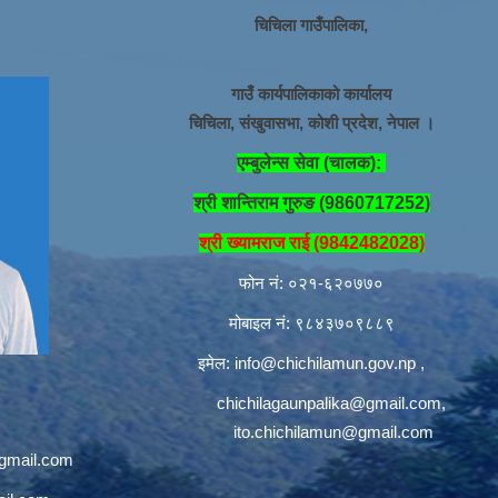
चिचिला गाउँपालिका,
गाउँ कार्यपालिकाको कार्यालय
चिचिला, संखुवासभा, कोशी प्रदेश, नेपाल ।
एम्बुलेन्स सेवा (चालक):
श्री शान्तिराम गुरुङ (9860717252)
श्री ख्यामराज राई (9842482028)
फोन नं: ०२१-६२०७७०
मोबाइल नं: ९८४३७०९८८९
इमेल:
info@chichilamun.gov.np
,
chichilagaunpalika@gmail.com
,
ito.chichilamun@gmail.com
@gmail.com