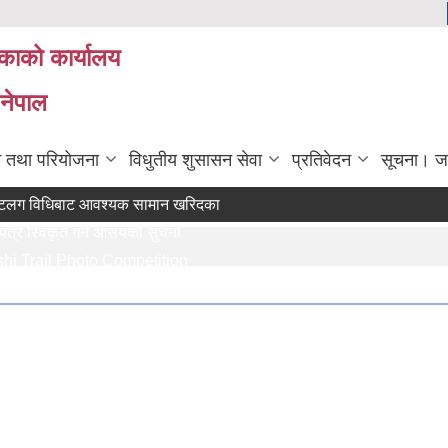
िकाको कार्यालय
 नेपाल
रम तथा परियोजना
विधुतीय शुसासन सेवा
प्रतिवेदन
सूचना। ज
िधिबाट आवश्यक सामान खरिदका लागि (मौजुदा सूचीमा सूचीकृत हुने सम्बन्धी सूचन
्विकृत गर्ने आसयको सुचना
ail Photo Competition
तथा सामाजिक गणक पदको पदपुर्ती गर्ने सम्बन्धी सुचना
ेश गर्ने सम्बन्धि सुचना ।।