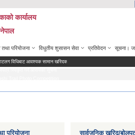
िकाको कार्यालय
 नेपाल
रम तथा परियोजना
विधुतीय शुसासन सेवा
प्रतिवेदन
सूचना। ज
 विधिबाट आवश्यक सामान खरिदका लागि (मौजुदा सूचीमा सूचीकृत हुने सम्बन्धी स
 स्विकृत गर्ने आसयको सुचना
Trail Photo Competition
िक तथा सामाजिक गणक पदको पदपुर्ती गर्ने सम्बन्धी सुचना
 पेश गर्ने सम्बन्धि सुचना ।।
था परियोजना
सार्वजनिक खरिद/बोलपत