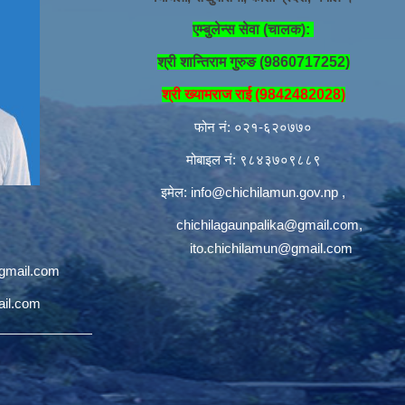
एम्बुलेन्स सेवा (चालक):
श्री शान्तिराम गुरुङ (9860717252)
श्री ख्यामराज राई (9842482028)
फोन नं: ०२१-६२०७७०
मोबाइल नं: ९८४३७०९८८९
इमेल:
info@chichilamun.gov.np
,
chichilagaunpalika@gmail.com
,
ito.chichilamun@gmail.com
@gmail.com
ail.com