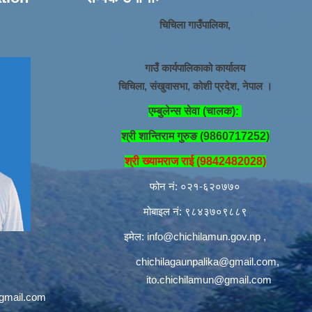
चिचिला गाउँपालिका,
गाउँ कार्यपालिकाको कार्यालय
चिचिला, संखुवासभा, कोशी प्रदेश, नेपाल ।
एम्बुलेन्स सेवा (चालक):
श्री शान्तिराम गुरुङ (9860717252)
श्री ख्यामराज राई (9842482028)
फोन नं: ०२१-६२०७७०
मोबाइल नं: ९८४३७०९८८९
इमेल:
info@chichilamun.gov.np
,
chichilagaunpalika@gmail.com
,
ito.chichilamun@gmail.com
@gmail.com