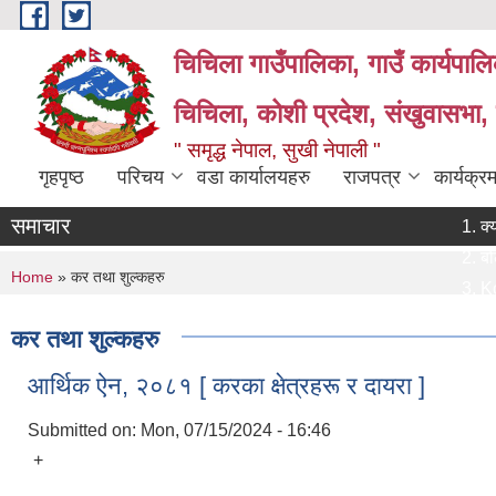
Skip to main content
चिचिला गाउँपालिका, गाउँ कार्यपाल
चिचिला, कोशी प्रदेश, संखुवासभा,
" समृद्ध नेपाल, सुखी नेपाली "
गृहपृष्ठ
परिचय
वडा कार्यालयहरु
राजपत्र
कार्यक्
समाचार
क्याटलग 
बोलपत्र 
You are here
Home
» कर तथा शुल्कहरु
Koshi T
प्राविधिक
कर तथा शुल्कहरु
प्रस्ताव 
आर्थिक ऐन, २०८१ [ करका क्षेत्रहरू र दायरा ]
Submitted on:
Mon, 07/15/2024 - 16:46
+