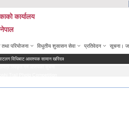
िकाको कार्यालय
 नेपाल
रम तथा परियोजना
विधुतीय शुसासन सेवा
प्रतिवेदन
सूचना। ज
विधिबाट आवश्यक सामान खरिदका लागि (मौजुदा सूचीमा सूचीकृत हुने सम्बन्धी सूच
स्विकृत गर्ने आसयको सुचना
rail Photo Competition
 तथा सामाजिक गणक पदको पदपुर्ती गर्ने सम्बन्धी सुचना
पेश गर्ने सम्बन्धि सुचना ।।