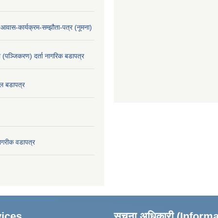
-आवास-कार्यक्रम-सम्झौता-पत्र (नूमना)
ा (पञ्जिकरण) दर्ता नागरिक बडापत्र
ल बडापत्र
ागरीक वडापत्र
ices
सूचना अधिकारी (Inform