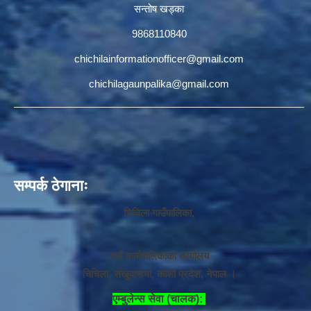
सन्तोष खड्का
9868110840
chichilainformationofficer@gmail.com
chichilagaunpalika@gmail.com
सम्पर्क ठेगानाः
चिचिला गाउँपालिका,
गाउँ कार्यपालिकाको कार्यालय
चिचिला, संखुवासभा, कोशी प्रदेश, नेपाल ।
एम्बुलेन्स सेवा (चालक):