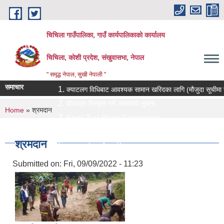
Skip to main content
चिचिला गाउँपालिका, गाउँ कार्यपालिकाको कार्यालय
चिचिला, कोशी प्रदेश, संखुवासभा, नेपाल
" समृद्ध नेपाल, सुखी नेपाली "
समाचार
क्याटलग विधिबाट आवश्यक सामान खरिदका लागि (मौजुदा सूचीमा सूचीकृत 
बोलपत्र स्विकृत गर्ने आसयको सुचना
You are here
Home
» श्रमदान
Koshi Trail Photo Competition
प्राविधिक तथा सामाजिक गणक पदको पदपुर्ती गर्ने सम्बन्धी सुचना
श्रमदान
प्रस्ताव पेश गर्ने सम्बन्धि सुचना ।।
Submitted on:
Fri, 09/09/2022 - 11:23