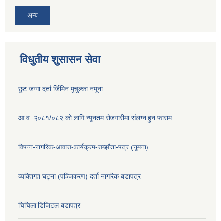
अन्य
विधुतीय शुसासन सेवा
छुट जग्गा दर्ता र्जिमिन मुचुल्का नमूना
आ.व. २०८१/०८२ को लागि न्यूनतम रोजगारीमा संलग्न हुन फाराम
विपन्न-नागरिक-आवास-कार्यक्रम-सम्झौता-पत्र (नूमना)
व्यक्तिगत घट्ना (पञ्जिकरण) दर्ता नागरिक बडापत्र
चिचिला डिजिटल बडापत्र