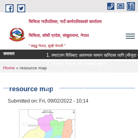
Skip to main content
चिचिला गाउँपालिका, गाउँ कार्यपालिकाको कार्यालय
चिचिला, कोशी प्रदेश, संखुवासभा, नेपाल
" समृद्ध नेपाल, सुखी नेपाली "
समाचार
क्याटलग विधिबाट आवश्यक सामान खरिदका लागि (मौजुदा सूचीमा सू
बोलपत्र स्विकृत गर्ने आसयको सुचना
You are here
Home
» resource map
Koshi Trail Photo Competition
प्राविधिक तथा सामाजिक गणक पदको पदपुर्ती गर्ने सम्बन्धी सुचना
resource map
प्रस्ताव पेश गर्ने सम्बन्धि सुचना ।।
Submitted on:
Fri, 09/02/2022 - 10:14