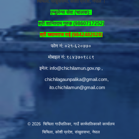
चिचिला, संखुवासभा, कोशी प्रदेश, नेपाल ।
एम्बुलेन्स सेवा (चालक):
श्री शान्तिराम गुरुङ (9860717252)
श्री ख्यामराज राई (9842482028)
फोन नं: ०२१-६२०७७०
मोबाइल नं: ९८४३७०९८८९
इमेल:
info@chichilamun.gov.np
,
chichilagaunpalika@gmail.com
,
ito.chichilamun@gmail.com
© 2026 चिचिला गाउँपालिका, गाउँ कार्यपालिकाको कार्यालय
चिचिला, कोशी प्रदेश, संखुवासभा, नेपाल