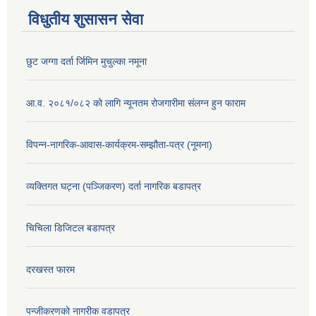
विधुतीय शुसासन सेवा
छुट जग्गा दर्ता र्जिमिन मुचुल्का नमूना
आ.व. २०८१/०८२ को लागि न्यूनतम रोजगारीमा संलग्न हुन फाराम
विपन्न-नागरिक-आवास-कार्यक्रम-सम्झौता-पत्र (नूमना)
व्यक्तिगत घट्ना (पञ्जिकरण) दर्ता नागरिक बडापत्र
चिचिला डिजिटल बडापत्र
दरखस्त फारम
प‍न्जीकरणको नागरीक वडापत्र