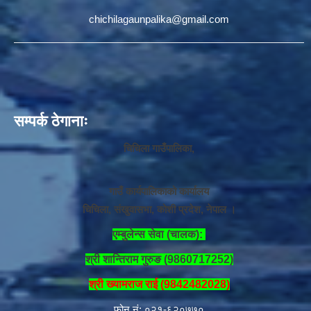
chichilagaunpalika@gmail.com
सम्पर्क ठेगानाः
चिचिला गाउँपालिका,
गाउँ कार्यपालिकाको कार्यालय
चिचिला, संखुवासभा, कोशी प्रदेश, नेपाल ।
एम्बुलेन्स सेवा (चालक):
श्री शान्तिराम गुरुङ (9860717252)
श्री ख्यामराज राई (9842482028)
फोन नं: ०२१-६२०७७०