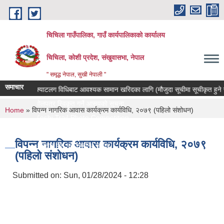
Skip to main content
चिचिला गाउँपालिका, गाउँ कार्यपालिकाको कार्यालय
चिचिला, कोशी प्रदेश, संखुवासभा, नेपाल
" समृद्ध नेपाल, सुखी नेपाली "
समाचार
क्याटलग विधिबाट आवश्यक सामान खरिदका लागि (मौजुदा सूचीमा सूचीकृत हुने सम्बन्ध
बोलपत्र स्विकृत गर्ने आसयको सुचना
You are here
Home
» विपन्न नागरिक आवास कार्यक्रम कार्यविधि, २०७९ (पहिलो संशोधन)
Koshi Trail Photo Competition
प्राविधिक तथा सामाजिक गणक पदको पदपुर्ती गर्ने सम्बन्धी सुचना
विपन्न नागरिक आवास कार्यक्रम कार्यविधि, २०७९
प्रस्ताव पेश गर्ने सम्बन्धि सुचना ।।
(पहिलो संशोधन)
Submitted on:
Sun, 01/28/2024 - 12:28