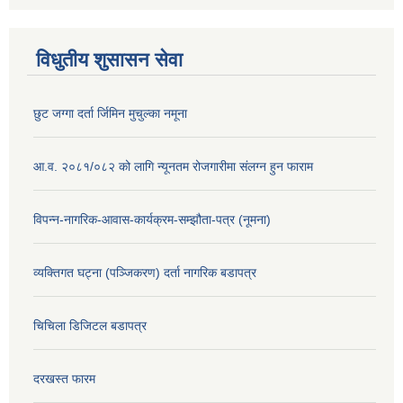
विधुतीय शुसासन सेवा
छुट जग्गा दर्ता र्जिमिन मुचुल्का नमूना
आ.व. २०८१/०८२ को लागि न्यूनतम रोजगारीमा संलग्न हुन फाराम
विपन्न-नागरिक-आवास-कार्यक्रम-सम्झौता-पत्र (नूमना)
व्यक्तिगत घट्ना (पञ्जिकरण) दर्ता नागरिक बडापत्र
चिचिला डिजिटल बडापत्र
दरखस्त फारम