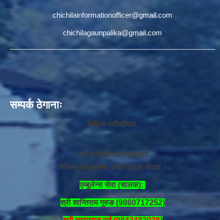
chichilainformationofficer@gmail.com
chichilagaunpalika@gmail.com
सम्पर्क ठेगानाः
चिचिला गाउँपालिका,
गाउँ कार्यपालिकाको कार्यालय
चिचिला, संखुवासभा, कोशी प्रदेश, नेपाल ।
एम्बुलेन्स सेवा (चालक):
श्री शान्तिराम गुरुङ (9860717252)