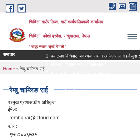
Skip to main content
चिचिला गाउँपालिका, गाउँ कार्यपालिकाको कार्यालय
चिचिला, कोशी प्रदेश, संखुवासभा, नेपाल
" समृद्ध नेपाल, सुखी नेपाली "
समाचार
क्याटलग विधिबाट आवश्यक सामान खरिदका लागि (मौजुदा सूचीमा सू
बोलपत्र स्विकृत गर्ने आसयको सुचना
You are here
Home
» रेम्बु चाम्लिङ राई
Koshi Trail Photo Competition
प्राविधिक तथा सामाजिक गणक पदको पदपुर्ती गर्ने सम्बन्धी सुचना
रेम्बु चाम्लिङ राई
प्रस्ताव पेश गर्ने सम्बन्धि सुचना ।।
प्रमुख प्रशासकीय अधिकृत
ईमेल:
rembu.rai@icloud.com
फोन:
९७५२००६७६५