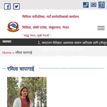
Skip to main content
चिचिला गाउँपालिका, गाउँ कार्यपालिकाको कार्यालय
चिचिला, कोशी प्रदेश, संखुवासभा, नेपाल
" समृद्ध नेपाल, सुखी नेपाली "
समाचार
क्याटलग विधिबाट आवश्यक सामान खरिदका लागि (मौजुदा सूचीमा 
बोलपत्र स्विकृत गर्ने आसयको सुचना
You are here
Home
» रमिला चापागाई
Koshi Trail Photo Competition
प्राविधिक तथा सामाजिक गणक पदको पदपुर्ती गर्ने सम्बन्धी सुच
रमिला चापागाई
प्रस्ताव पेश गर्ने सम्बन्धि सुचना ।।