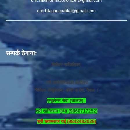
chichilainformationofficer@gmail.com
chichilagaunpalika@gmail.com
सम्पर्क ठेगानाः
चिचिला गाउँपालिका,
गाउँ कार्यपालिकाको कार्यालय
चिचिला, संखुवासभा, कोशी प्रदेश, नेपाल ।
एम्बुलेन्स सेवा (चालक):
श्री शान्तिराम गुरुङ (9860717252)
श्री ख्यामराज राई (9842482028)