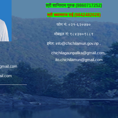
श्री शान्तिराम गुरुङ (9860717252)
श्री ख्यामराज राई (9842482028)
फोन नं: ०२१-६२०७७०
मोबाइल नं: ९८४३७०९८८९
इमेल:
info@chichilamun.gov.np
,
chichilagaunpalika@gmail.com
,
ito.chichilamun@gmail.com
@gmail.com
ail.com