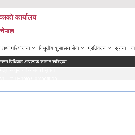
िकाको कार्यालय
 नेपाल
रम तथा परियोजना
विधुतीय शुसासन सेवा
प्रतिवेदन
सूचना। ज
धिबाट आवश्यक सामान खरिदका लागि (मौजुदा सूचीमा सूचीकृत हुने सम्बन्धी सूचन
विकृत गर्ने आसयको सुचना
ail Photo Competition
तथा सामाजिक गणक पदको पदपुर्ती गर्ने सम्बन्धी सुचना
श गर्ने सम्बन्धि सुचना ।।