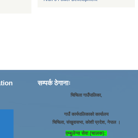
ation
सम्पर्क ठेगानाः
चिचिला गाउँपालिका,
गाउँ कार्यपालिकाको कार्यालय
चिचिला, संखुवासभा, कोशी प्रदेश, नेपाल ।
एम्बुलेन्स सेवा (चालक):