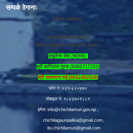
सम्पर्क ठेगानाः
चिचिला गाउँपालिका,
गाउँ कार्यपालिकाको कार्यालय
चिचिला, संखुवासभा, कोशी प्रदेश, नेपाल ।
एम्बुलेन्स सेवा (चालक):
श्री शान्तिराम गुरुङ (9860717252)
श्री ख्यामराज राई (9842482028)
फोन नं: ०२१-६२०७७०
मोबाइल नं: ९८४३७०९८८९
इमेल:
info@chichilamun.gov.np
,
chichilagaunpalika@gmail.com
,
ito.chichilamun@gmail.com