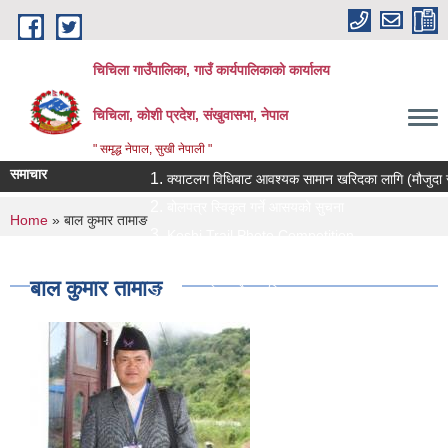
Skip to main content
चिचिला गाउँपालिका, गाउँ कार्यपालिकाको कार्यालय
चिचिला, कोशी प्रदेश, संखुवासभा, नेपाल
" समृद्ध नेपाल, सुखी नेपाली "
समाचार
क्याटलग विधिबाट आवश्यक सामान खरिदका लागि (मौजुदा सूचीमा स
बोलपत्र स्विकृत गर्ने आसयको सुचना
You are here
Home
» बाल कुमार तामाङ
Koshi Trail Photo Competition
प्राविधिक तथा सामाजिक गणक पदको पदपुर्ती गर्ने सम्बन्धी सुचना
बाल कुमार तामाङ
प्रस्ताव पेश गर्ने सम्बन्धि सुचना ।।