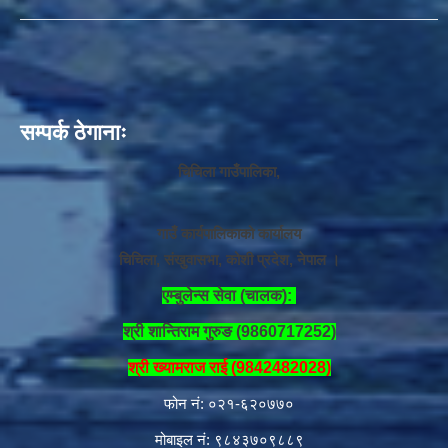
सम्पर्क ठेगानाः
चिचिला गाउँपालिका,
गाउँ कार्यपालिकाको कार्यालय
चिचिला, संखुवासभा, कोशी प्रदेश, नेपाल ।
एम्बुलेन्स सेवा (चालक):
श्री शान्तिराम गुरुङ (9860717252)
श्री ख्यामराज राई (9842482028)
फोन नं: ०२१-६२०७७०
मोबाइल नं: ९८४३७०९८८९