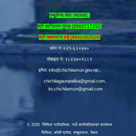
चिचिला, संखुवासभा, कोशी प्रदेश, नेपाल ।
एम्बुलेन्स सेवा (चालक):
श्री शान्तिराम गुरुङ (9860717252)
श्री ख्यामराज राई (9842482028)
फोन नं: ०२१-६२०७७०
मोबाइल नं: ९८४३७०९८८९
इमेल:
info@chichilamun.gov.np
,
chichilagaunpalika@gmail.com
,
ito.chichilamun@gmail.com
© 2026 चिचिला गाउँपालिका, गाउँ कार्यपालिकाको कार्यालय
चिचिला, कोशी प्रदेश, संखुवासभा, नेपाल