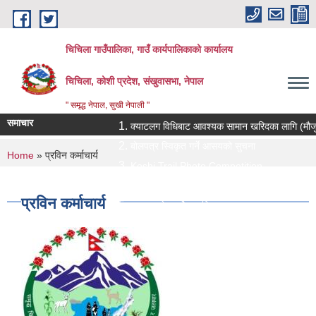
Skip to main content
चिचिला गाउँपालिका, गाउँ कार्यपालिकाको कार्यालय
चिचिला, कोशी प्रदेश, संखुवासभा, नेपाल
" समृद्ध नेपाल, सुखी नेपाली "
समाचार
क्याटलग विधिबाट आवश्यक सामान खरिदका लागि (मौजुदा सूचीम
बोलपत्र स्विकृत गर्ने आसयको सुचना
You are here
Home
» प्रविन कर्माचार्य
Koshi Trail Photo Competition
प्राविधिक तथा सामाजिक गणक पदको पदपुर्ती गर्ने सम्बन्धी स
प्रविन कर्माचार्य
प्रस्ताव पेश गर्ने सम्बन्धि सुचना ।।