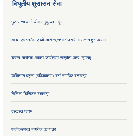
विधुतीय शुसासन सेवा
छुट जग्गा दर्ता र्जिमिन मुचुल्का नमूना
आ.व. २०८१/०८२ को लागि न्यूनतम रोजगारीमा संलग्न हुन फाराम
विपन्न-नागरिक-आवास-कार्यक्रम-सम्झौता-पत्र (नूमना)
व्यक्तिगत घट्ना (पञ्जिकरण) दर्ता नागरिक बडापत्र
चिचिला डिजिटल बडापत्र
दरखस्त फारम
प‍न्जीकरणको नागरीक वडापत्र