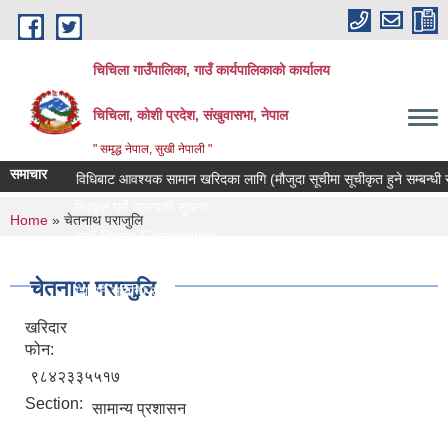
Skip to main content
चिचिला गाउँपालिका, गाउँ कार्यपालिकाको कार्यालय
चिचिला, कोशी प्रदेश, संखुवासभा, नेपाल
" समृद्ध नेपाल, सुखी नेपाली "
समाचार
क्याटलग विधिबाट आवश्यक सामान खरिदका लागि (मौजुदा सूचीमा सूचीकृत हुने सम्बन्धी सूचना
बोलपत्र स्विकृत गर्ने आसयको सुचना
You are here
Home
» चेतनाथ पराजुलि
Koshi Trail Photo Competition
प्राविधिक तथा सामाजिक गणक पदको पदपुर्ती गर्ने सम्बन्धी सुचना
चेतनाथ पराजुलि
प्रस्ताव पेश गर्ने सम्बन्धि सुचना ।।
खरिदार
फोन:
९८४२३३५५१७
Section:
सामान्य प्रशासन