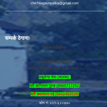
chichilagaunpalika@gmail.com
सम्पर्क ठेगानाः
चिचिला गाउँपालिका,
गाउँ कार्यपालिकाको कार्यालय
चिचिला, संखुवासभा, कोशी प्रदेश, नेपाल ।
एम्बुलेन्स सेवा (चालक):
श्री शान्तिराम गुरुङ (9860717252)
श्री ख्यामराज राई (9842482028)
फोन नं: ०२१-६२०७७०