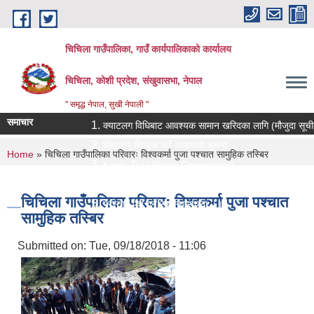
Skip to main content
चिचिला गाउँपालिका, गाउँ कार्यपालिकाको कार्यालय
चिचिला, कोशी प्रदेश, संखुवासभा, नेपाल
" समृद्ध नेपाल, सुखी नेपाली "
समाचार
क्याटलग विधिबाट आवश्यक सामान खरिदका लागि (मौजुदा सूचीमा सूचीक
बोलपत्र स्विकृत गर्ने आसयको सुचना
You are here
Home
» चिचिला गाउँपालिका परिवारः विश्वकर्मा पुजा पश्चात सामुहिक तस्बिर
Koshi Trail Photo Competition
प्राविधिक तथा सामाजिक गणक पदको पदपुर्ती गर्ने सम्बन्धी सुचना
चिचिला गाउँपालिका परिवारः विश्वकर्मा पुजा पश्चात
प्रस्ताव पेश गर्ने सम्बन्धि सुचना ।।
सामुहिक तस्बिर
Submitted on:
Tue, 09/18/2018 - 11:06