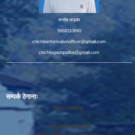
सन्तोष खड्का
9868110840
chichilainformationofficer@gmail.com
chichilagaunpalika@gmail.com
सम्पर्क ठेगानाः
चिचिला गाउँपालिका,
गाउँ कार्यपालिकाको कार्यालय
चिचिला, संखुवासभा, कोशी प्रदेश, नेपाल ।