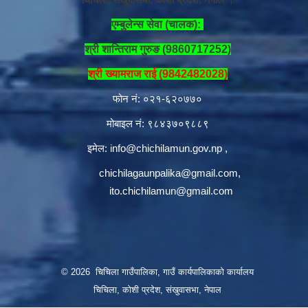
एम्बुलेन्स सेवा (चालक):
श्री शान्तिराम गुरुङ (9860717252)
श्री ख्यामराज राई (9842482028)
फोन नं: ०२१-६२०७७०
मोबाइल नं: ९८४३७०९८८९
इमेल:
info@chichilamun.gov.np
,
chichilagaunpalika@gmail.com
,
ito.chichilamun@gmail.com
© 2026 चिचिला गाउँपालिका, गाउँ कार्यपालिकाको कार्यालय
चिचिला, कोशी प्रदेश, संखुवासभा, नेपाल