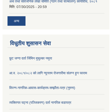
अर्थ तथा सार्वजनिक लेखा समिति (गठन तथा सञ्चालन) कार्यविधि, २०८१
मिति:
07/30/2025 - 20:59
अन्य
विधुतीय शुसासन सेवा
छुट जग्गा दर्ता र्जिमिन मुचुल्का नमूना
आ.व. २०८१/०८२ को लागि न्यूनतम रोजगारीमा संलग्न हुन फाराम
विपन्न-नागरिक-आवास-कार्यक्रम-सम्झौता-पत्र (नूमना)
व्यक्तिगत घट्ना (पञ्जिकरण) दर्ता नागरिक बडापत्र