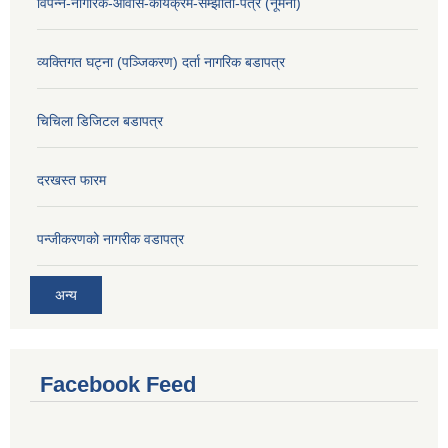
विपन्न-नागरिक-आवास-कार्यक्रम-सम्झौता-पत्र (नूमना)
व्यक्तिगत घट्ना (पञ्जिकरण) दर्ता नागरिक बडापत्र
चिचिला डिजिटल बडापत्र
दरखस्त फारम
प‍न्जीकरणको नागरीक वडापत्र
अन्य
Facebook Feed