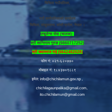
चिचिला गाउँपालिका,
गाउँ कार्यपालिकाको कार्यालय
चिचिला, संखुवासभा, कोशी प्रदेश, नेपाल ।
एम्बुलेन्स सेवा (चालक):
श्री शान्तिराम गुरुङ (9860717252)
श्री ख्यामराज राई (9842482028)
फोन नं: ०२१-६२०७७०
मोबाइल नं: ९८४३७०९८८९
इमेल:
info@chichilamun.gov.np
,
chichilagaunpalika@gmail.com
,
ito.chichilamun@gmail.com