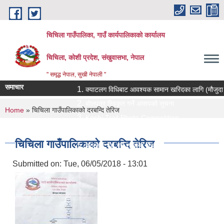
Skip to main content
चिचिला गाउँपालिका, गाउँ कार्यपालिकाको कार्यालय
चिचिला, कोशी प्रदेश, संखुवासभा, नेपाल
" समृद्ध नेपाल, सुखी नेपाली "
समाचार
क्याटलग विधिबाट आवश्यक सामान खरिदका लागि (मौजुदा सूचीमा स
बोलपत्र स्विकृत गर्ने आसयको सुचना
You are here
Home
» चिचिला गाउँपालिकाको दरबन्दि तेरिज
Koshi Trail Photo Competition
प्राविधिक तथा सामाजिक गणक पदको पदपुर्ती गर्ने सम्बन्धी सुचन
चिचिला गाउँपालिकाको दरबन्दि तेरिज
प्रस्ताव पेश गर्ने सम्बन्धि सुचना ।।
Submitted on:
Tue, 06/05/2018 - 13:01