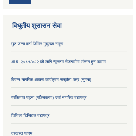
विधुतीय शुसासन सेवा
छुट जग्गा दर्ता र्जिमिन मुचुल्का नमूना
आ.व. २०८१/०८२ को लागि न्यूनतम रोजगारीमा संलग्न हुन फाराम
विपन्न-नागरिक-आवास-कार्यक्रम-सम्झौता-पत्र (नूमना)
व्यक्तिगत घट्ना (पञ्जिकरण) दर्ता नागरिक बडापत्र
चिचिला डिजिटल बडापत्र
दरखस्त फारम