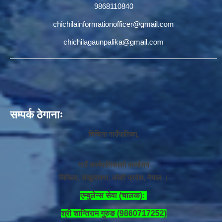
9868110840
chichilainformationofficer@gmail.com
chichilagaunpalika@gmail.com
सम्पर्क ठेगानाः
चिचिला गाउँपालिका,
गाउँ कार्यपालिकाको कार्यालय
चिचिला, संखुवासभा, कोशी प्रदेश, नेपाल ।
एम्बुलेन्स सेवा (चालक):
श्री शान्तिराम गुरुङ (9860717252)