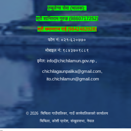
एम्बुलेन्स सेवा (चालक):
श्री शान्तिराम गुरुङ (9860717252)
श्री ख्यामराज राई (9842482028)
फोन नं: ०२१-६२०७७०
मोबाइल नं: ९८४३७०९८८९
इमेल:
info@chichilamun.gov.np
,
chichilagaunpalika@gmail.com
,
ito.chichilamun@gmail.com
© 2026 चिचिला गाउँपालिका, गाउँ कार्यपालिकाको कार्यालय
चिचिला, कोशी प्रदेश, संखुवासभा, नेपाल