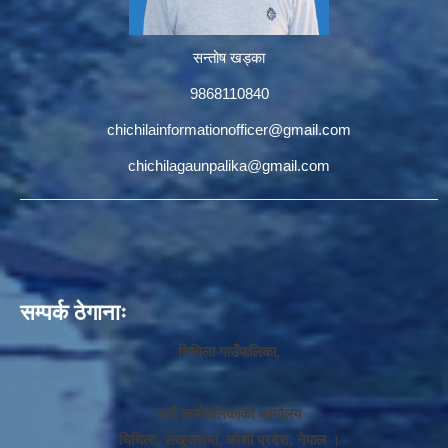
सन्तोष खड्का
9868110840
chichilainformationofficer@gmail.com
chichilagaunpalika@gmail.com
सम्पर्क ठेगानाः
चिचिला गाउँपालिका,
गाउँ कार्यपालिकाको कार्यालय
चिचिला, संखुवासभा, कोशी प्रदेश, नेपाल ।