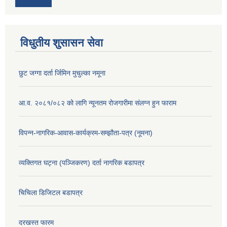
विधुतीय शुसासन सेवा
छुट जग्गा दर्ता र्जिमिन मुचुल्का नमूना
आ.व. २०८१/०८२ को लागि न्यूनतम रोजगारीमा संलग्न हुन फाराम
विपन्न-नागरिक-आवास-कार्यक्रम-सम्झौता-पत्र (नूमना)
व्यक्तिगत घट्ना (पञ्जिकरण) दर्ता नागरिक बडापत्र
चिचिला डिजिटल बडापत्र
दरखस्त फारम