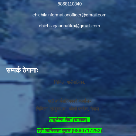
9868110840
chichilainformationofficer@gmail.com
chichilagaunpalika@gmail.com
सम्पर्क ठेगानाः
चिचिला गाउँपालिका,
गाउँ कार्यपालिकाको कार्यालय
चिचिला, संखुवासभा, कोशी प्रदेश, नेपाल ।
एम्बुलेन्स सेवा (चालक):
श्री शान्तिराम गुरुङ (9860717252)